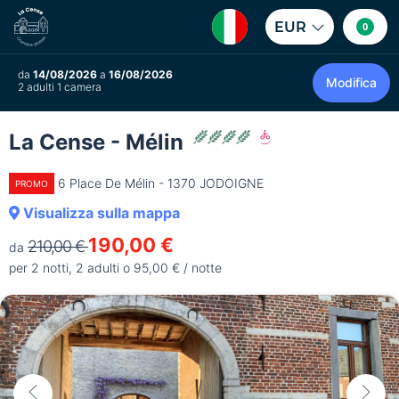
EUR
0
da
14/08/2026
a
16/08/2026
Modifica
2 adulti 1 camera
La Cense - Mélin
6 Place De Mélin - 1370 JODOIGNE
PROMO
Visualizza sulla mappa
190,00 €
210,00 €
da
per 2 notti, 2 adulti o 95,00 € / notte