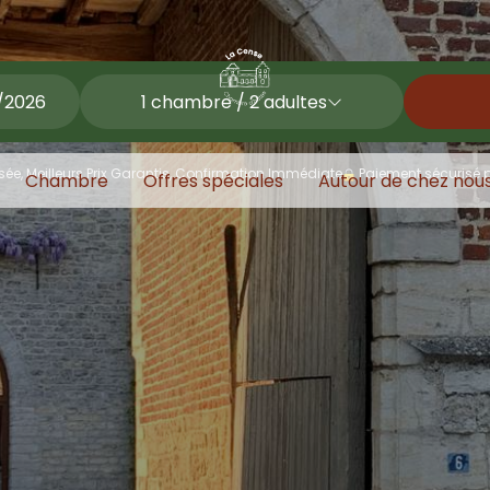
1
chambre /
2
adultes
sée, Meilleurs Prix Garantis, Confirmation Immédiate
Paiement sécurisé 
Chambre
Offres spéciales
Autour de chez nou