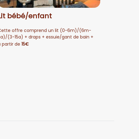
Lit bébé/enfant
Véhi
Cette offre comprend un lit (0-6m)/(6m-
Possibi
3a)/(3-15a) + draps + essuie/gant de bain +
électri
chaise TripTrap avec accessoires + coussin à
Prise 
 partir de
15€
à parti
langer + chauffe eau/bain-marie.
de 0.5