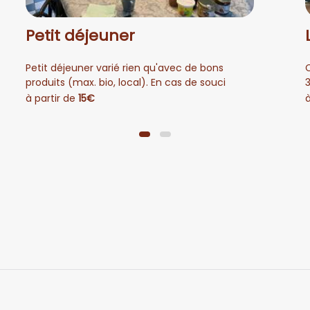
Petit déjeuner
Petit déjeuner varié rien qu'avec de bons
produits (max. bio, local). En cas de souci
d'allergie, faites-le nous savoir, nous ferons de
à partir de
15€
à
notre mieux pour en tenir compte.