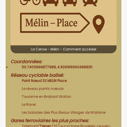
La Cense - Mélin - Comment accéder
Coordonnées:
50.74011999877988, 4.829168360488835
Réseau cyclable balisé:
Point Nœud 32
MELIN Place
Le réseau points noeuds
Tourisme en Brabant Wallon
Le Ravel
Les balades des Plus Beaux Villages de Wallonie
Gares ferroviaires les plus proches:
Tirlemont/
Tienen
(20') sur la ligne Bruxelles-Leuven-