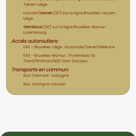
Tienen-Liège.
Louvain/
Leuven
(30') sur la ligne Bruxelles-Leuven-
Liège.
Gembloux
(30') sur la ligne Bruxelles-Namur-
Luxembourg.
Accès autoroutiers:
E40 – Bruxelles-Liège : Haasrode/Tienen/Hélécine
E411 – Bruxelles-Namur : Thorembais St
Trond/Walhain/N25 Grez-Doiceau
Transports en commun:
Bus
Tirlemont-Jodoigne
Bus
Jodoigne-Louvain