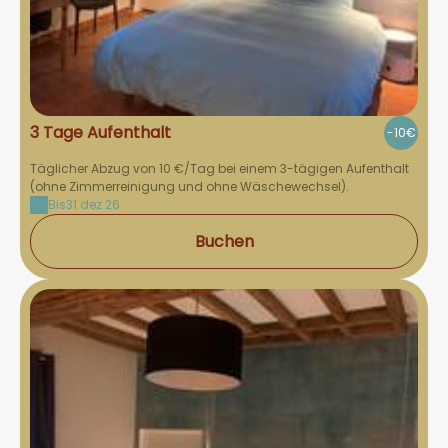
3 Tage Aufenthalt
-10€
Täglicher Abzug von 10 €/Tag bei einem 3-tägigen Aufenthalt
(ohne Zimmerreinigung und ohne Wäschewechsel).
Bis
31 dez 26
Buchen