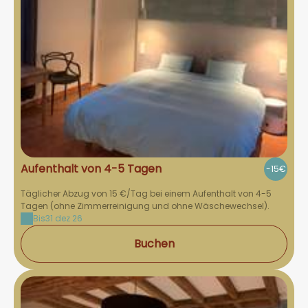
Aufenthalt von 4-5 Tagen
-15€
Täglicher Abzug von 15 €/Tag bei einem Aufenthalt von 4-5
Tagen (ohne Zimmerreinigung und ohne Wäschewechsel).
Bis
31 dez 26
Buchen