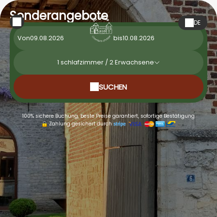
Sonderangebote
DE
Von
bis
1
schlafzimmer /
2
Erwachsene
SUCHEN
100% sichere Buchung, beste Preise garantiert, sofortige Bestätigung
Zahlung gesichert durch