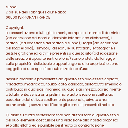
elloha
2 bis, rue des Fabriques d'En Nabot
66000 PERPIGNAN FRANCE
Copyright:
La presentazione e tutti gli elementi, compreso il nome di dominio
(ad eccezione dei nomi di dominio inizianti con ellohaweb), i
marchi (ad eccezione del marchio elloha), i loghi (ad eccezione
del logo elloha), i simboli, i disegni, le illustrazioni, le fotografie, i
testi, le grafiche ed altri file presenti su questo sito (ad eccezione
delle creazioni appartenenti a elloha) sono protetti dalla legge
sulla proprietà intellettuale e appartengono alla proprietà o sono
soggetti ad una specifica autorizzazione d'uso.
Nessun materiale proveniente da questo sito può essere copiato,
riprodotto, modificato, ripubblicato, caricato, distorto, trasmesso o
distribuito in qualsiasi maniera, su qualsiasi mezzo, parzialmente
o totalmente, senza una preliminare autorizzazione scritta, ad
eccezione dell'utilizzo strettamente personale, privato e non
commerciale, senza modificare gli elementi presentati nel sito.
Qualsiasi utilizzo espressamente non autorizzato di questo sito o
dei suoi elementi costituisce una violazione alla nostra proprietà
e/o alla elloha ed è punibile per il reato di contraffazione,