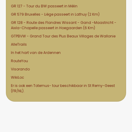
GR 127 - Tour du BW
passeert in Mélin
GR 579 Bruxelles - Liège
passeert in Lathuy (2 Km)
GR 128 - Route des Flandres
Wissant - Gand -Maastricht -
Aixla-Chapelle passeert in Hoegaarden (6 Km)
GTPBVW
- Grand Tour des Plus Beaux Villages de Wallonie
AlleTrails
In het hart van de Ardennen
RouteYou
Visorando
WikiLoc
Er is ook een
Totemus-
tour beschikbaar in
St Remy-Geest
(FR/NL).