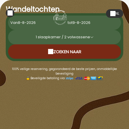
Wandeltochten
NL
Van
tot
1
slaapkamer /
2
volwassene
ZOEKEN NAAR
100% veilige reservering, gegarandeerd de beste prijzen, onmiddellijke
bevestiging
Beveiligde betaling via