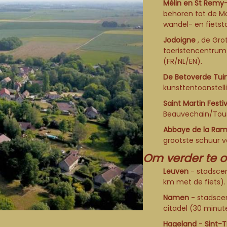
Mélin en St Remy
behoren tot de
Mo
wandel- en fietst
Jodoigne
, de Gro
toeristencentru
(FR/NL/EN).
De Betoverde Tui
kunsttentoonstell
Saint Martin Festi
Beauvechain/Tour
Abbaye de la Ra
grootste schuur v
Om verder te o
Leuven
- stadscen
km met de fiets).
Namen
- stadsce
citadel (30 minut
Hageland
-
Sint-T