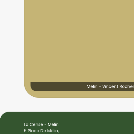
Mélin - Vincent Roche
La Cense - Mélin
6 Place De Mélin,