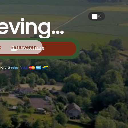
ving...
NL
t
Reserveren
ZOEKEN NAAR
ng via