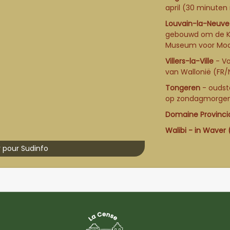
april (30 minuten
Louvain-la-Neuve
gebouwd om de Kat
Museum voor Mode
Villers-la-Ville
- Vo
van Wallonië (FR/
Tongeren
- oudst
op zondagmorgen
Domaine Provincia
Walibi
- in Waver (
r pour Sudinfo