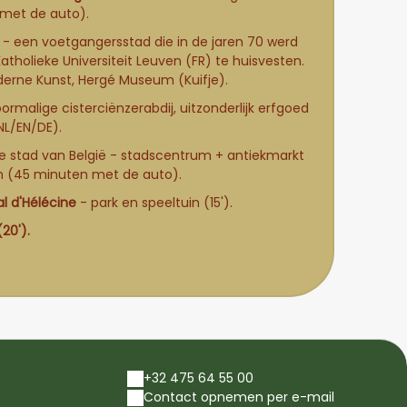
 met de auto).
- een voetgangersstad die in de jaren 70 werd
holieke Universiteit Leuven (FR) te huisvesten.
rne Kunst, Hergé Museum (Kuifje).
ormalige cisterciënzerabdij, uitzonderlijk erfgoed
NL/EN/DE).
e stad van België - stadscentrum + antiekmarkt
 (45 minuten met de auto).
l d'Hélécine
- park en speeltuin (15').
20').
+32 475 64 55 00
Contact opnemen per e-mail