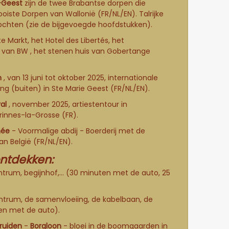
-Geest
zijn de twee Brabantse dorpen die
oiste Dorpen van Wallonië
(FR/NL/EN). Talrijke
ochten (zie de bijgevoegde hoofdstukken).
te Markt, het Hotel des Libertés,
het
m van BW
,
het stenen huis van Gobertange
n
, van 13 juni tot oktober 2025, internationale
ing (buiten) in Ste Marie Geest (FR/NL/EN).
val
, november 2025, artiestentour in
innes-la-Grosse (FR).
mée
- Voormalige abdij - Boerderij met de
an België (FR/NL/EN).
ntdekken:
trum, begijnhof,... (30 minuten met de auto, 25
ntrum, de samenvloeiing, de kabelbaan, de
en met de auto).
ruiden
-
Borgloon
- bloei in de boomgaarden in