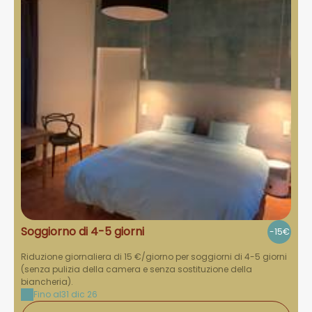
Soggiorno di 4-5 giorni
-15€
Riduzione giornaliera di 15 €/giorno per soggiorni di 4-5 giorni
(senza pulizia della camera e senza sostituzione della
biancheria).
Fino al
31 dic 26