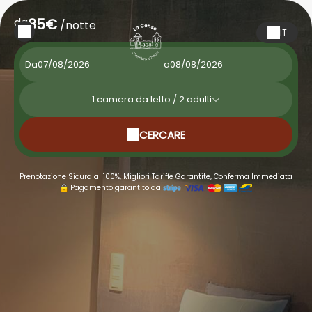
da
85€
/notte
IT
Da
a
1
camera da letto /
2
adulti
CERCARE
Prenotazione Sicura al 100%, Migliori Tariffe Garantite, Conferma Immediata
Pagamento garantito da