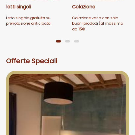
letti singoli
Colazione
Letto singolo
gratuito
su
Colazione varia con solo
prenotazione anticipata.
buoni prodotti (al massimo
biologici, locali).
da
15€
Se avete problemi di allergia,
fatecelo sapere e faremo del
nostro meglio per soddisfarli.
Offerte Speciali