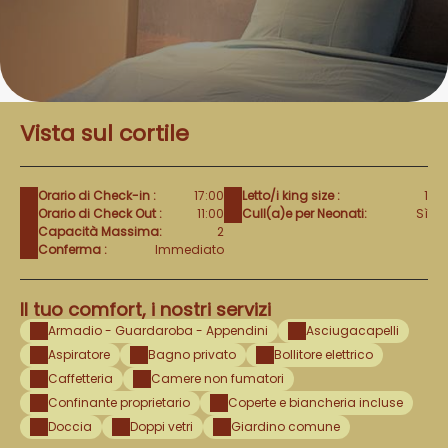
Vista sul cortile
Orario di Check-in :
17:00
Letto/i king size :
1
Orario di Check Out :
11:00
Cull(a)e per Neonati:
Sì
Capacità Massima:
2
Conferma :
Immediato
Il tuo comfort, i nostri servizi
Armadio - Guardaroba - Appendini
Asciugacapelli
Aspiratore
Bagno privato
Bollitore elettrico
Caffetteria
Camere non fumatori
Confinante proprietario
Coperte e biancheria incluse
Doccia
Doppi vetri
Giardino comune