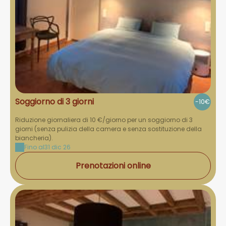
Soggiorno di 3 giorni
-10€
Riduzione giornaliera di 10 €/giorno per un soggiorno di 3
giorni (senza pulizia della camera e senza sostituzione della
biancheria).
Fino al
31 dic 26
Prenotazioni online